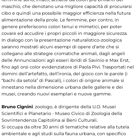
maschio, che denotano una migliore capacità di procurarsi
cibo e quindi una possibile maggior efficienza nella futura
alimentazione della prole. Le femmine, per contro, in
genere preferiscono colori tenui e mimetici, per poter
covare ed accudire i propri piccoli in maggiore sicurezza.
In dialogo con la presentazione naturalistico-zoologica
saranno mostrati alcuni esempi di opere d’arte che si
collegano alle strategie cromatiche animali, dagli angeli
delle Annunciazioni agli esseri ibridi di Savinio e Max Erst,
fino agli orsi color evidenziatore di Paola Pivi. Trasportati nel
domini dell’artefatto, dell’ironia, del gioco con le parole (i
“bachi da setola” di Pascali), i colori di origine animale si
innestano nella dimensione urbana delle gallerie e dei
musei, creando nuovi esemplari e nuove gamme.
Bruno Cignini
: zoologo, è dirigente della U.O. Musei
Scientifici e Planetario - Museo Civico di Zoologia della
Sovrintendenza Capitolina ai Beni Culturali.
Si occupa da oltre 30 anni di tematiche relative alla tutela
ambientale e agli studi sulla fauna urbana, con specifico