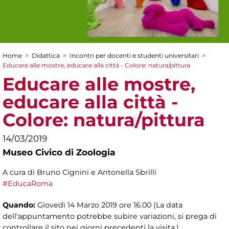
Home
>
Didattica
>
Incontri per docenti e studenti universitari
>
Tu sei qui
Educare alle mostre, educare alla città - Colore: natura/pittura
Educare alle mostre,
educare alla città -
Colore: natura/pittura
14/03/2019
Museo Civico di Zoologia
A cura di Bruno Cignini e Antonella Sbrilli
#EducaRoma
Quando:
Giovedì 14 Marzo 2019 ore 16.00 (La data
dell'appuntamento potrebbe subire variazioni, si prega di
controllare il sito nei giorni precedenti la visita.)