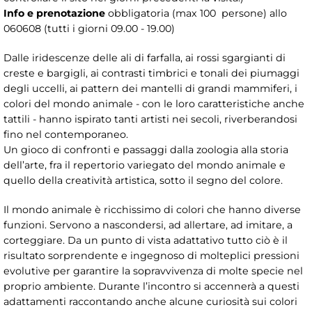
Info e prenotazione
obbligatoria (max 100 persone) allo
060608 (tutti i giorni 09.00 - 19.00)
Dalle iridescenze delle ali di farfalla, ai rossi sgargianti di
creste e bargigli, ai contrasti timbrici e tonali dei piumaggi
degli uccelli, ai pattern dei mantelli di grandi mammiferi, i
colori del mondo animale - con le loro caratteristiche anche
tattili - hanno ispirato tanti artisti nei secoli, riverberandosi
fino nel contemporaneo.
Un gioco di confronti e passaggi dalla zoologia alla storia
dell’arte, fra il repertorio variegato del mondo animale e
quello della creatività artistica, sotto il segno del colore.
Il mondo animale è ricchissimo di colori che hanno diverse
funzioni. Servono a nascondersi, ad allertare, ad imitare, a
corteggiare. Da un punto di vista adattativo tutto ciò è il
risultato sorprendente e ingegnoso di molteplici pressioni
evolutive per garantire la sopravvivenza di molte specie nel
proprio ambiente. Durante l’incontro si accennerà a questi
adattamenti raccontando anche alcune curiosità sui colori