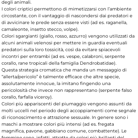
degli animali.
I colori criptici permettono di mimetizzarsi con l’ambiente
circostante, con il vantaggio di nascondersi dai predatori e
di avvicinare le prede senza essere visti (ad es. raganella,
camaleonte, insetto stecco, volpe).
Colori sgargianti (giallo, rosso, azzurro) vengono utilizzati da
alcuni animali velenosi per mettere in guardia eventuali
predatori sulla loro tossicità, così da evitare spiacevoli
incontri per entrambi (ad es. vespe, calabroni, serpente
corallo, rane tropicali della famiglia Dendrobatidae).
Questa strategia cromatica che manda un messaggio di
“allerta/pericolo” è talmente efficace che altre specie,
assolutamente innocue, la imitano fingendo una
pericolosità che invece non rappresentano (serpente falso
corallo, farfalla viceroy).
Colori più appariscenti del piumaggio vengono assunti da
molti uccelli nel periodo degli accoppiamenti come segnale
di riconoscimento e attrazione sessuale. In genere sono i
maschi a mostrare colori più intensi (ad es. fregata
magnifica, pavone, gabbiano comune, combattente). Le
femmine sono, infatti, attratte da colori più brillanti del