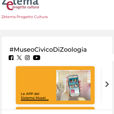
Zètema Progetto Cultura
#MuseoCivicoDiZoologia
Il 
Le APP del
Mus
Sistema Musei
net