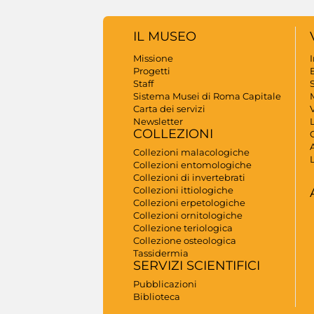
IL MUSEO
Missione
Progetti
B
Staff
S
Sistema Musei di Roma Capitale
Carta dei servizi
V
Newsletter
COLLEZIONI
A
Collezioni malacologiche
Collezioni entomologiche
Collezioni di invertebrati
Collezioni ittiologiche
Collezioni erpetologiche
Collezioni ornitologiche
Collezione teriologica
Collezione osteologica
Tassidermia
SERVIZI SCIENTIFICI
Pubblicazioni
Biblioteca