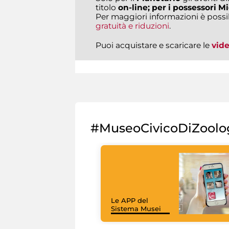
titolo
on-line; per i possessori Mi
Per maggiori informazioni è possi
gratuità e riduzioni
.
Puoi acquistare e scaricare le
vid
#MuseoCivicoDiZoolo
Le APP del
Sistema Musei