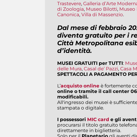
Trastevere
,
Galleria d’Arte Modern
di Zoologia
,
Museo Bilotti
,
Museo 
Canonica
,
Villa di Massenzio
.
Dal mese di febbraio 20
diventa gratuito per i r
Città Metropolitana esi
d’identità
.
MUSEI GRATUITI per TUTTI
:
Muse
delle Mura
,
Casal de’ Pazzi
,
Casa M
SPETTACOLI A PAGAMENTO PER
L’
acquisto online
è fortemente co
online o tramite il call center
06
modificabili.
All'ingresso dei musei è sufficiente
stampata o digitale.
I possessori
MIC card
e gli aventi
procurarsi il titolo gratuito tele
direttamente in biglietteria.
Solo per il
Planetario
gli aventi di