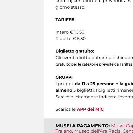
credito) con diritto di prevendita € 1
giorno stesso.
TARIFFE
Intero € 10,50
Ridotto € 5,50
Biglietto gratuito:
Gli aventi diritto potranno richiedere
Gratuito per le categorie previste da Tariffa
GRUPPI
I gruppi,
da 11 a 25 persone + la gui
almeno
5 biglietti. I biglietti rima
Sarà esplicitamente indicata l’event
Scarica le
APP dei MiC
MUSEI A PAGAMENTO:
Musei Cap
Traiano
,
Museo dell'Ara Pacis
,
Cent