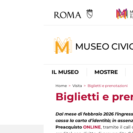
MUSEO CIVI
IL MUSEO
MOSTRE
Home
>
Visita
>
Biglietti e prenotazioni
Tu sei qui
Biglietti e pr
Dal mese di febbraio 2026 l'ingres
cassa la carta d’identità; in assenz
Preacquisto
ONLINE
, tramite il ca