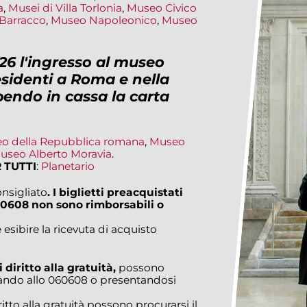
a
,
Musei di Villa Torlonia
,
Museo Civico
Barracco
,
Museo Napoleonico
,
Museo
26 l'ingresso al museo
esidenti a Roma e nella
bendo in cassa la carta
o della Repubblica romana
,
Museo
useo Alberto Moravia
.
 TUTTI
:
Planetario
nsigliato
. I biglietti preacquistati
0608 non sono rimborsabili o
 esibire la ricevuta di acquisto
 diritto alla gratuità,
possono
fonando allo 060608 o presentandosi
ritto alla gratuità possono procurarsi il