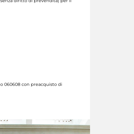
 senza diritto di prevendita) per il
lo 060608 con preacquisto di