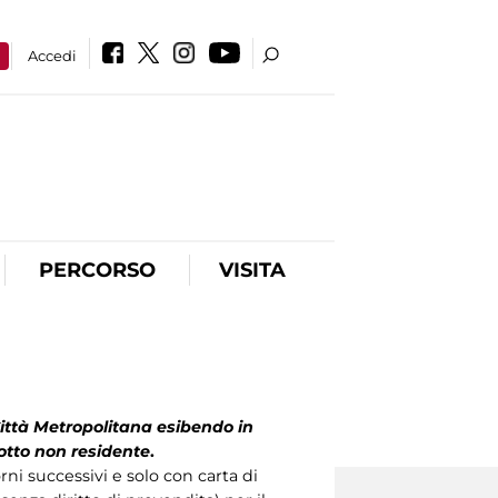
a
Accedi
PERCORSO
VISITA
Città Metropolitana esibendo in
dotto non residente
.
orni successivi e solo con carta di