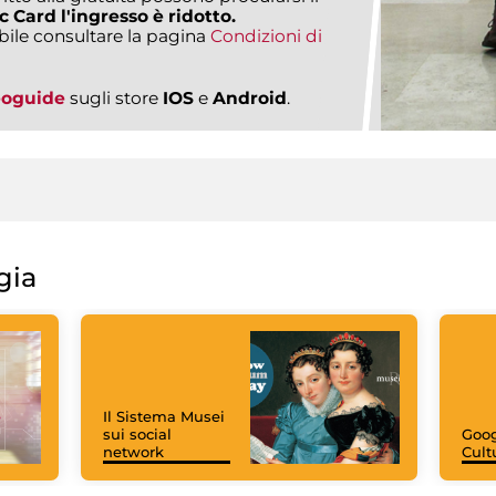
c Card l'ingresso è ridotto.
bile consultare la pagina
Condizioni di
eoguide
sugli store
IOS
e
Android
.
gia
Il Sistema Musei
sui social
Goog
network
Cult