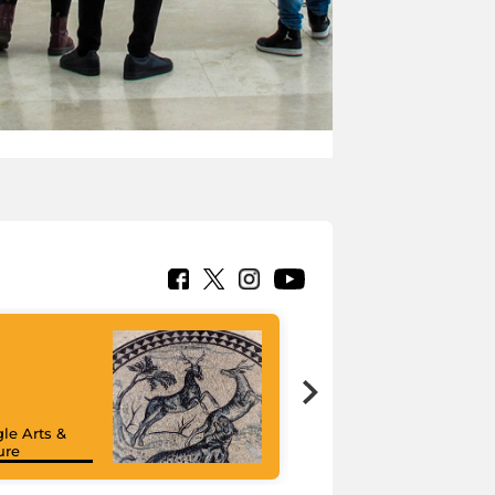
le Arts &
ure