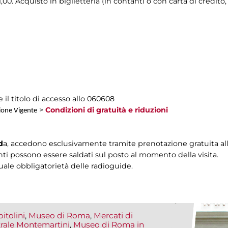
,00. Acquisto in biglietteria (in contanti o con carta di credito,
 il titolo di accesso allo 060608
>
Condizioni di gratuità e riduzioni
zione Vigente
d
a, accedono esclusivamente tramite prenotazione gratuita al
nenti possono essere saldati sul posto al momento della visita.
uale obbligatorietà delle radioguide.
itolini
,
Museo di Roma
,
Mercati di
rale Montemartini
,
Museo di Roma in