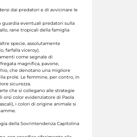
ersi dai predatori e di avvicinare le
in guardia eventuali predatori sulla
llo, rane tropicali della famiglia
altre specie, assolutamente
 farfalla viceroy).
piamenti come segnale di
 fregata magnifica, pavone,
schio, che denotano una migliore
lla prole. Le femmine, per contro, in
iore sicurezza.
rte che si collegano alle strategie
li orsi color evidenziatore di Paola
scali), i colori di origine animale si
 gamme.
logia della Sovrintendenza Capitolina