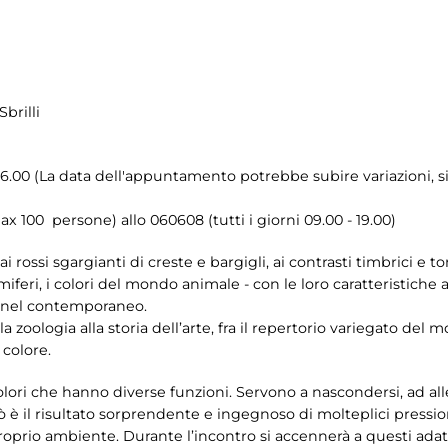
brilli
6.00 (La data dell'appuntamento potrebbe subire variazioni, si p
x 100 persone) allo 060608 (tutti i giorni 09.00 - 19.00)
, ai rossi sgargianti di creste e bargigli, ai contrasti timbrici e t
eri, i colori del mondo animale - con le loro caratteristiche an
no nel contemporaneo.
a zoologia alla storia dell’arte, fra il repertorio variegato del
 colore.
lori che hanno diverse funzioni. Servono a nascondersi, ad alle
ò è il risultato sorprendente e ingegnoso di molteplici pressio
proprio ambiente. Durante l’incontro si accennerà a questi a