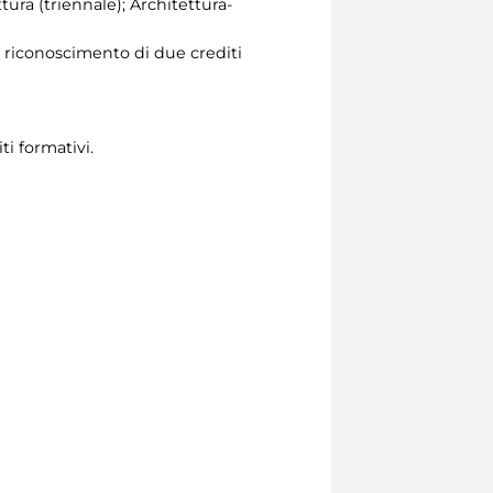
ttura (triennale); Architettura-
l riconoscimento di due crediti
ti formativi.