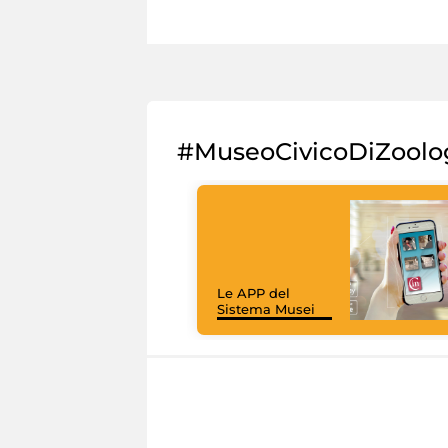
#MuseoCivicoDiZoolo
Le APP del
Sistema Musei