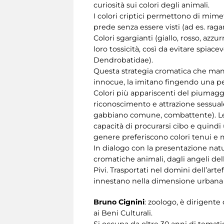
curiosità sui colori degli animali.
I colori criptici permettono di mimet
prede senza essere visti (ad es. raga
Colori sgargianti (giallo, rosso, azz
loro tossicità, così da evitare spiace
Dendrobatidae).
Questa strategia cromatica che mand
innocue, la imitano fingendo una per
Colori più appariscenti del piumag
riconoscimento e attrazione sessuale
gabbiano comune, combattente). Le f
capacità di procurarsi cibo e quindi
genere preferiscono colori tenui e m
In dialogo con la presentazione natu
cromatiche animali, dagli angeli dell
Pivi. Trasportati nel domini dell’artef
innestano nella dimensione urbana 
Bruno Cignini
: zoologo, è dirigente
ai Beni Culturali.