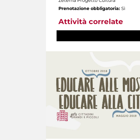
Zètema Progetto Cultura
Prenotazione obbligatoria:
Sì
Attività correlate