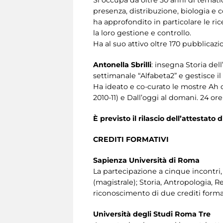
Si occupa da oltre 30 anni di tematic
presenza, distribuzione, biologia e 
ha approfondito in particolare le r
la loro gestione e controllo.
Ha al suo attivo oltre 170 pubblicazi
Antonella Sbrilli
: insegna Storia del
settimanale “Alfabeta2” e gestisce i
Ha ideato e co-curato le mostre Ah ch
2010-11) e Dall’oggi al domani. 24 o
È previsto il rilascio dell’attestato 
CREDITI FORMATIVI
Sapienza Università di Roma
La partecipazione a cinque incontri, at
(magistrale); Storia, Antropologia, 
riconoscimento di due crediti format
Università degli Studi Roma Tre