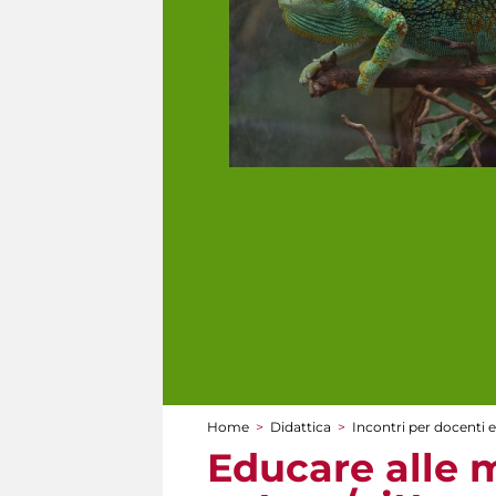
Home
>
Didattica
>
Incontri per docenti e
Tu sei qui
Educare alle m