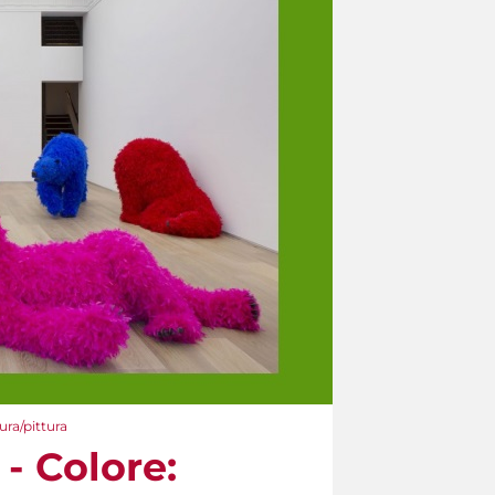
ura/pittura
 - Colore: