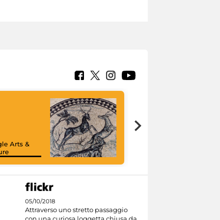
le Arts &
ure
05/10/2018
Attraverso uno stretto passaggio
con una curiosa loggetta chiusa da