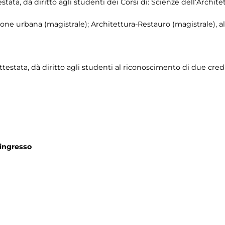
stata, dà diritto agli studenti dei Corsi di: Scienze dell’Archite
ione urbana (magistrale); Architettura-Restauro (magistrale), a
ttestata, dà diritto agli studenti al riconoscimento di due credi
'ingresso