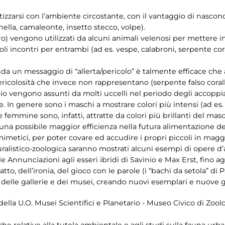
izzarsi con l’ambiente circostante, con il vantaggio di nascond
nella, camaleonte, insetto stecco, volpe).
urro) vengono utilizzati da alcuni animali velenosi per mettere 
voli incontri per entrambi (ad es. vespe, calabroni, serpente cora
a un messaggio di “allerta/pericolo” è talmente efficace che 
icolosità che invece non rappresentano (serpente falso corallo,
gio vengono assunti da molti uccelli nel periodo degli accop
. In genere sono i maschi a mostrare colori più intensi (ad es.
emmine sono, infatti, attratte da colori più brillanti del ma
 una possibile maggior efficienza nella futura alimentazione de
imetici, per poter covare ed accudire i propri piccoli in magg
ralistico-zoologica saranno mostrati alcuni esempi di opere d’a
e Annunciazioni agli esseri ibridi di Savinio e Max Erst, fino ag
atto, dell’ironia, del gioco con le parole (i “bachi da setola” di Pa
delle gallerie e dei musei, creando nuovi esemplari e nuove
 della U.O. Musei Scientifici e Planetario - Museo Civico di Zoo