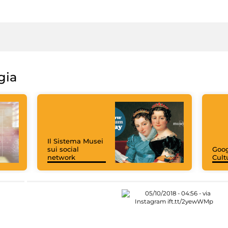
gia
Il Sistema Musei
sui social
Goog
network
Cult