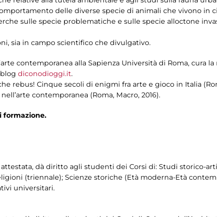
he relative alla tutela ambientale e agli studi sulla fauna urba
comportamento delle diverse specie di animali che vivono in cit
icerche sulle specie problematiche e sulle specie alloctone in
oni, sia in campo scientifico che divulgativo.
l’arte contemporanea alla Sapienza Università di Roma, cura la r
l blog
diconodioggi.it
.
e rebus! Cinque secoli di enigmi fra arte e gioco in Italia (Rom
re nell’arte contemporanea (Roma, Macro, 2016).
di formazione.
testata, dà diritto agli studenti dei Corsi di: Studi storico-artis
Religioni (triennale); Scienze storiche (Età moderna-Età contem
ivi universitari.