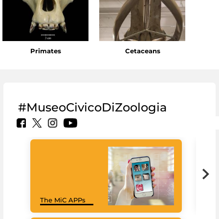
Primates
Cetaceans
#MuseoCivicoDiZoologia
MiC
The MiC APPs
net