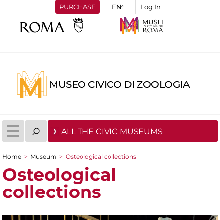
PURCHASE
Log In
MUSEO CIVICO DI ZOOLOGIA
ALL THE CIVIC MUSEUMS
Home
>
Museum
>
Osteological collections
You are here
Osteological
collections