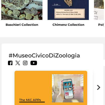
Baschieri Collection
Chimenz Collection
Pol
#MuseoCivicoDiZoologia
MiC
The MiC APPs
net