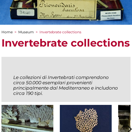
Home
>
Museum
>
Invertebrate collections
You are here
Invertebrate collections
Le collezioni di Invertebrati comprendono
circa 50.000 esemplari provenienti
principalmente dal Mediterraneo e includono
circa 190 tipi.