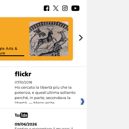
le Arts &
ure
07/10/2018
Ho cercato la libertà più che la
potenza, e quest'ultima soltanto
perché, in parte, secondava la
libertà. — Marguerite
09/06/2026
Sentire e raccontare il museo: il