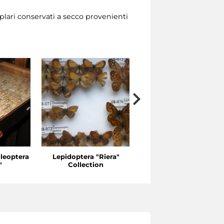
lari conservati a secco provenienti
oleoptera
Lepidoptera "Riera"
Entomological Collecti
"
Collection
"Pozzi