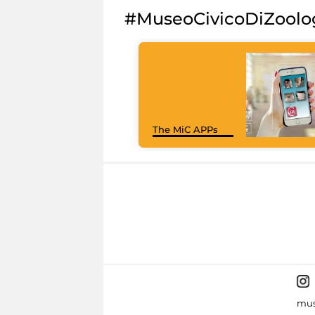
#MuseoCivicoDiZoolo
The MiC APPs
mus