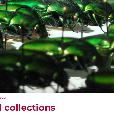
ions
 collections