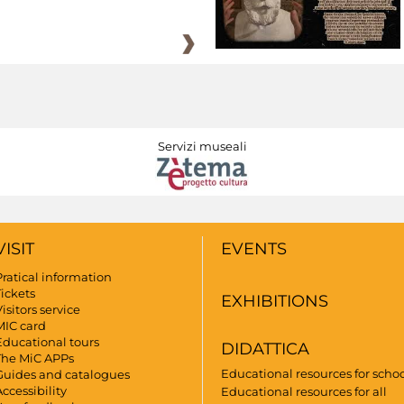
Servizi museali
VISIT
EVENTS
Pratical information
Tickets
EXHIBITIONS
isitors service
MIC card
Educational tours
DIDATTICA
The MiC APPs
Educational resources for scho
Guides and catalogues
ccessibility
Educational resources for all