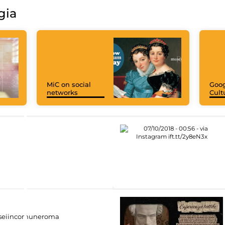
gia
MiC on social
Goog
networks
Cult
eiincomuneroma