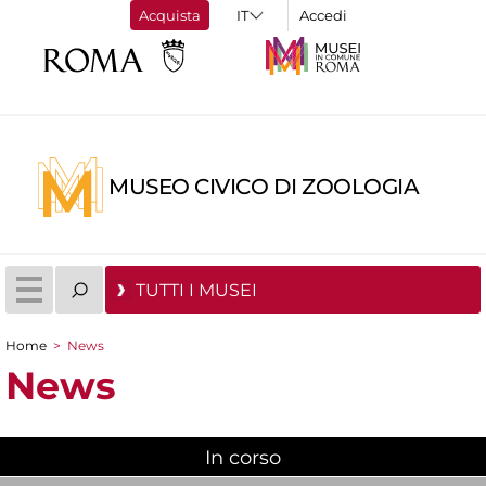
Acquista
Accedi
MUSEO CIVICO DI ZOOLOGIA
TUTTI I MUSEI
Home
>
News
Tu sei qui
News
In corso
(scheda attiva)