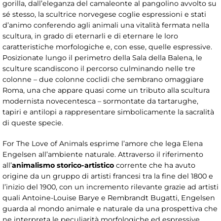
gorilla, dall’eleganza del camaleonte al pangolino avvolto su
sé stesso, la scultrice norvegese coglie espressioni e stati
d’animo conferendo agli animali una vitalità fermata nella
scultura, in grado di eternarli e di eternare le loro
caratteristiche morfologiche e, con esse, quelle espressive.
Posizionate lungo il perimetro della Sala della Balena, le
sculture scandiscono il percorso culminando nelle tre
colonne – due colonne coclidi che sembrano omaggiare
Roma, una che appare quasi come un tributo alla scultura
modernista novecentesca – sormontate da tartarughe,
tapiri e antilopi a rappresentare simbolicamente la sacralità
di queste specie.
For The Love of Animals esprime l’amore che lega Elena
Engelsen all’ambiente naturale. Attraverso il riferimento
all’
animalismo storico-artistico
corrente che ha avuto
origine da un gruppo di artisti francesi tra la fine del 1800 e
l’inizio del 1900, con un incremento rilevante grazie ad artisti
quali Antoine-Louise Barye e Rembrandt Bugatti, Engelsen
guarda al mondo animale e naturale da una prospettiva che
ne interpreta le peculiarità morfologiche ed espressive.