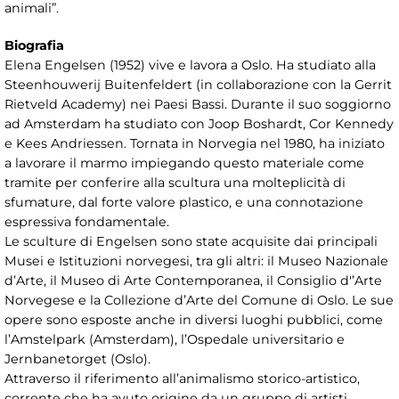
animali”.
Biografia
Elena Engelsen (1952) vive e lavora a Oslo. Ha studiato alla
Steenhouwerij Buitenfeldert (in collaborazione con la Gerrit
Rietveld Academy) nei Paesi Bassi. Durante il suo soggiorno
ad Amsterdam ha studiato con Joop Boshardt, Cor Kennedy
e Kees Andriessen. Tornata in Norvegia nel 1980, ha iniziato
a lavorare il marmo impiegando questo materiale come
tramite per conferire alla scultura una molteplicità di
sfumature, dal forte valore plastico, e una connotazione
espressiva fondamentale.
Le sculture di Engelsen sono state acquisite dai principali
Musei e Istituzioni norvegesi, tra gli altri: il Museo Nazionale
d’Arte, il Museo di Arte Contemporanea, il Consiglio d'’Arte
Norvegese e la Collezione d’Arte del Comune di Oslo. Le sue
opere sono esposte anche in diversi luoghi pubblici, come
l’Amstelpark (Amsterdam), l’Ospedale universitario e
Jernbanetorget (Oslo).
Attraverso il riferimento all’animalismo storico-artistico,
corrente che ha avuto origine da un gruppo di artisti