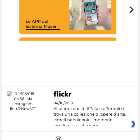
Il 
Le APP del
Mus
Sistema Musei
net
Google Arts &
Culture
04/10/2018
Al piano terra di #PalazzoPrimoli si
trova una collezione di opere d’arte,
cimeli napoleonici, memorie
familiari. La collezione