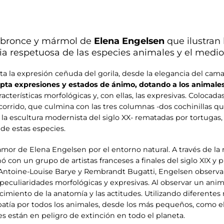
e bronce y mármol de
Elena Engelsen
que ilustran 
a respetuosa de las especies animales y el medi
asta la expresión ceñuda del gorila, desde la elegancia del ca
apta expresiones y estados de ánimo, dotando a los animales
acterísticas morfológicas y, con ellas, las expresivas. Colocada
 recorrido, que culmina con las tres columnas -dos cochinillas
a escultura modernista del siglo XX- rematadas por tortugas, 
de estas especies.
mor de Elena Engelsen por el entorno natural. A través de la 
nó con un grupo de artistas franceses a finales del siglo XIX y
 Antoine-Louise Barye y Rembrandt Bugatti, Engelsen observa
peculiaridades morfológicas y expresivas. Al observar un anim
miento de la anatomía y las actitudes. Utilizando diferentes
tía por todos los animales, desde los más pequeños, como el c
es están en peligro de extinción en todo el planeta.