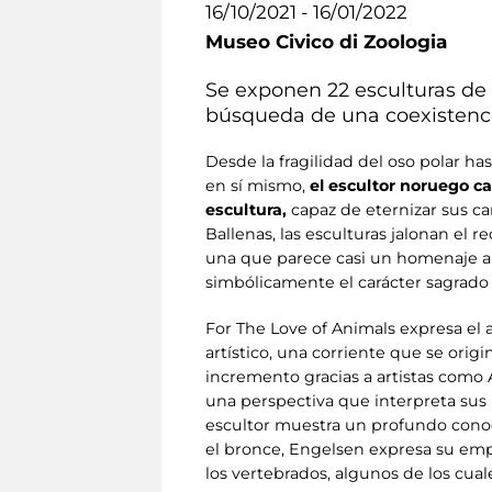
16/10/2021 - 16/01/2022
Museo Civico di Zoologia
Se exponen 22 esculturas d
búsqueda de una coexistenci
Desde la fragilidad del oso polar h
en sí mismo,
el escultor noruego c
escultura,
capaz de eternizar sus car
Ballenas, las esculturas jalonan el
una que parece casi un homenaje a l
simbólicamente el carácter sagrado 
For The Love of Animals expresa el a
artístico, una corriente que se origi
incremento gracias a artistas como
una perspectiva que interpreta sus 
escultor muestra un profundo conoci
el bronce, Engelsen expresa su empa
los vertebrados, algunos de los cual