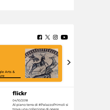
le Arts &
ure
04/10/2018
Al piano terra di #PalazzoPrimoli si
trova una collezione di opere