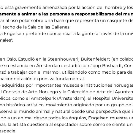
d está gravemente amenazada por la acción del hombre y los
amente a animar a las personas a responsabilizarse del mu
rar al oso polar sobre una base que representa un casquete de 
techo de la Sala de las Ballenas.
na Engelsen pretende concienciar a la gente a través de la uni
ales".
a en Oslo. Estudió en la Steenhouwerij Buitenfeldert (en colab
ante su estancia en Ámsterdam, estudió con Joop Boshardt, Co
ó a trabajar con el mármol, utilizándolo como medio para dar
 una connotación expresiva fundamental.
o adquiridas por importantes museos e instituciones noruega
 Consejo de Arte Noruego y la Colección de Arte del Ayunta
icos, como el Amstelpark (Ámsterdam), el Hospital Universita
mo histórico-artístico, movimiento originado por un grupo de ar
r observa el mundo animal y natural desde una perspectiva que 
ndo a un animal desde todos los ángulos, Engelsen muestra 
ras, la artista cuestiona al espectador sobre cómo se siente un
 especie.