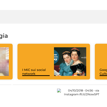
gia
I MiC sui social
Goog
network
Cult