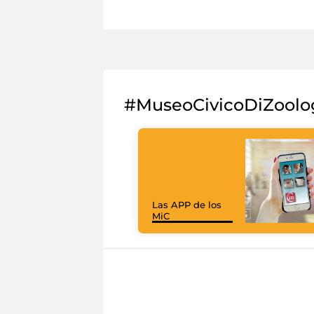
#MuseoCivicoDiZoolo
Las APP de los
MiC