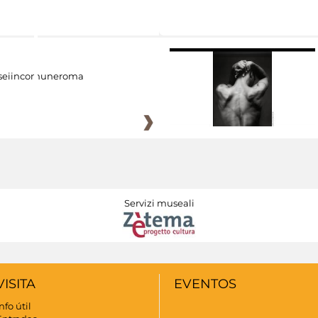
eiincomuneroma
Servizi museali
VISITA
EVENTOS
nfo útil