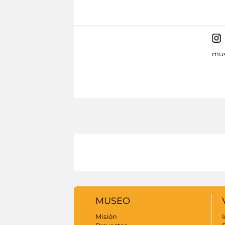
mus
MUSEO
Misión
I