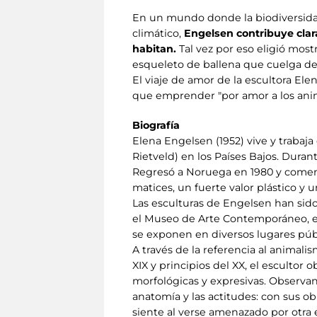
En un mundo donde la biodiversida
climático,
Engelsen contribuye clar
habitan.
Tal vez por eso eligió most
esqueleto de ballena que cuelga del 
El viaje de amor de la escultora Ele
que emprender "por amor a los anim
Biografía
Elena Engelsen (1952) vive y trabaj
Rietveld) en los Países Bajos. Dur
Regresó a Noruega en 1980 y comenz
matices, un fuerte valor plástico y
Las esculturas de Engelsen han sid
el Museo de Arte Contemporáneo, el
se exponen en diversos lugares públ
A través de la referencia al animalis
XIX y principios del XX, el esculto
morfológicas y expresivas. Observa
anatomía y las actitudes: con sus ob
siente al verse amenazado por otra