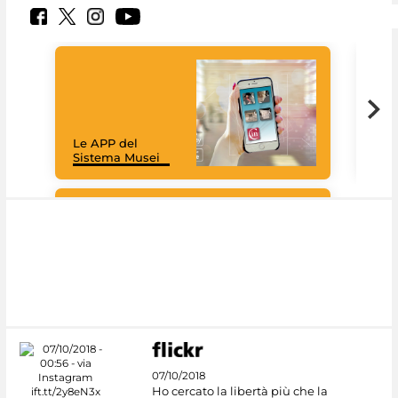
Il 
Le APP del
Mus
Sistema Musei
net
Google Arts &
Culture
07/10/2018
Ho cercato la libertà più che la