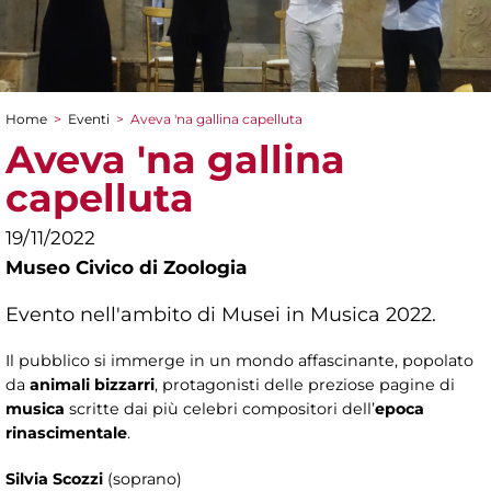
Home
>
Eventi
>
Aveva 'na gallina capelluta
Tu sei qui
Aveva 'na gallina
capelluta
19/11/2022
Museo Civico di Zoologia
Evento nell'ambito di Musei in Musica 2022.
Il pubblico si immerge in un mondo affascinante, popolato
da
animali bizzarri
, protagonisti delle preziose pagine di
musica
scritte dai più celebri compositori dell’
epoca
rinascimentale
.
Silvia Scozzi
(soprano)