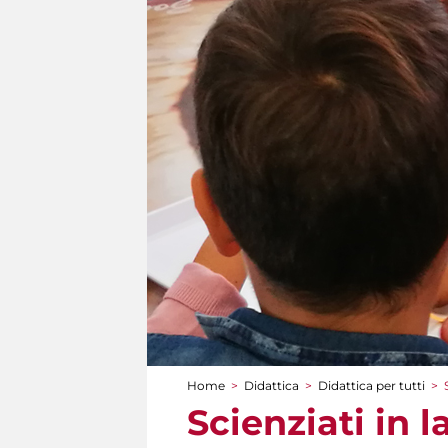
Home
>
Didattica
>
Didattica per tutti
>
Tu sei qui
Scienziati in l