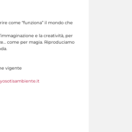
prire come “funziona” il mondo che
’immaginazione e la creatività, per
anze… come per magia. Riproduciamo
nda.
one vigente
osotisambiente.it