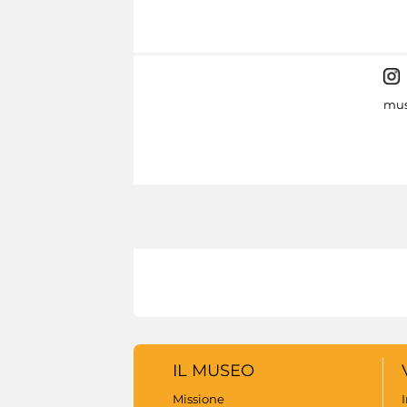
mus
IL MUSEO
Missione