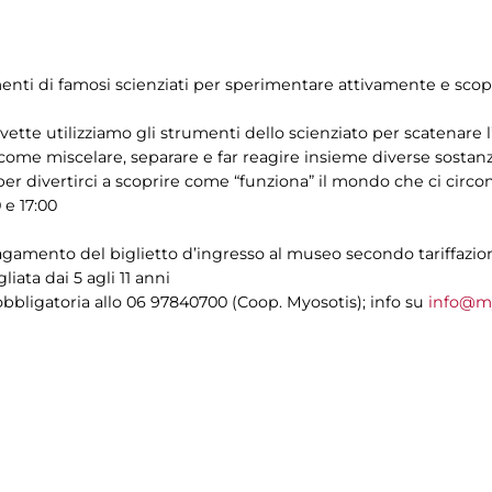
imenti di famosi scienziati per sperimentare attivamente e sco
vette utilizziamo gli strumenti dello scienziato per scatenare l
 come miscelare, separare e far reagire insieme diverse sost
per divertirci a scoprire come “funziona” il mondo che ci circo
0 e 17:00
pagamento del biglietto d’ingresso al museo secondo tariffazi
liata dai 5 agli 11 anni
bligatoria allo 06 97840700 (Coop. Myosotis); info su
info@my