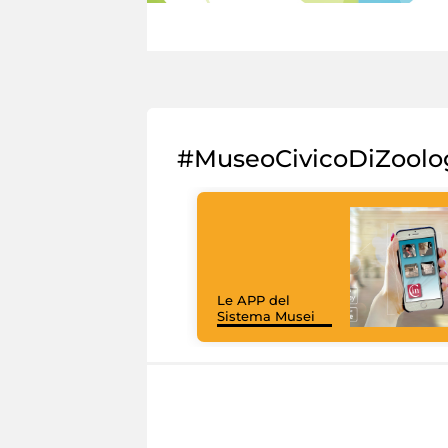
#MuseoCivicoDiZoolo
Le APP del
Sistema Musei