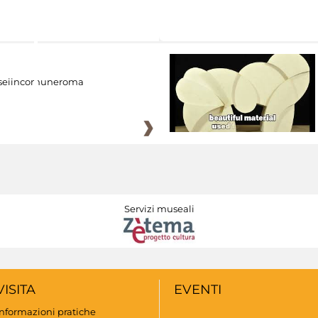
eiincomuneroma
Servizi museali
VISITA
EVENTI
Informazioni pratiche