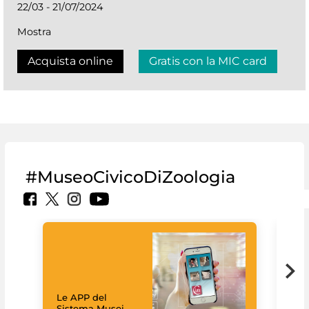
22/03 - 21/07/2024
Mostra
Acquista online
Gratis con la MIC card
#MuseoCivicoDiZoologia
Il 
Le APP del
Mus
Sistema Musei
net