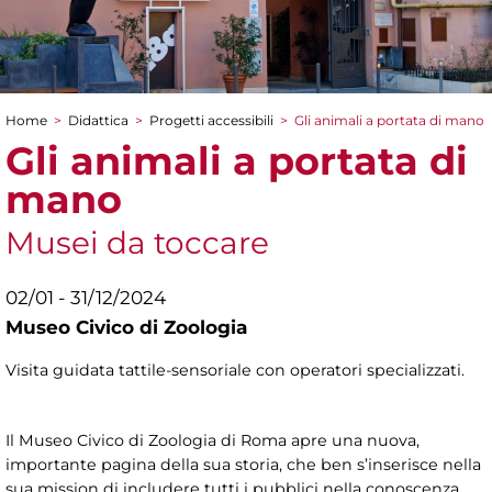
Home
>
Didattica
>
Progetti accessibili
>
Gli animali a portata di mano
Tu sei qui
Gli animali a portata di
mano
Musei da toccare
02/01 - 31/12/2024
Museo Civico di Zoologia
Visita guidata tattile-sensoriale con operatori specializzati.
Il Museo Civico di Zoologia di Roma apre una nuova,
importante pagina della sua storia, che ben s’inserisce nella
sua mission di includere tutti i pubblici nella conoscenza