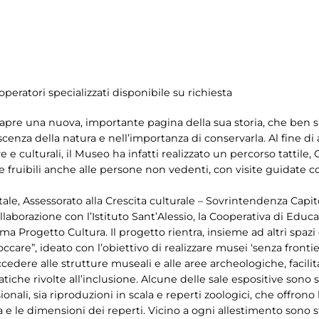
operatori specializzati disponibile su richiesta
apre una nuova, importante pagina della sua storia, che ben s’
scenza della natura e nell’importanza di conservarla. Al fine di 
e culturali, il Museo ha infatti realizzato un percorso tattile, 
le fruibili anche alle persone non vedenti, con visite guidate 
e, Assessorato alla Crescita culturale – Sovrintendenza Capitol
ollaborazione con l’Istituto Sant’Alessio, la Cooperativa di Edu
ema Progetto Cultura. Il progetto rientra, insieme ad altri spazi
are”, ideato con l’obiettivo di realizzare musei ‘senza frontiere
 accedere alle strutture museali e alle aree archeologiche, facil
tiche rivolte all’inclusione. Alcune delle sale espositive sono 
li, sia riproduzioni in scala e reperti zoologici, che offrono la
 le dimensioni dei reperti. Vicino a ogni allestimento sono sta