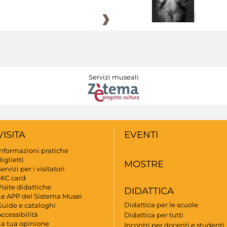
Servizi museali
VISITA
EVENTI
Informazioni pratiche
iglietti
MOSTRE
ervizi per i visitatori
MIC card
isite didattiche
DIDATTICA
Le APP del Sistema Musei
Didattica per le scuole
Guide e cataloghi
ccessibilità
Didattica per tutti
La tua opinione
Incontri per docenti e studenti