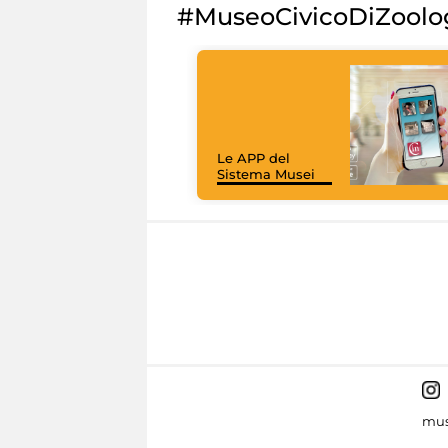
#MuseoCivicoDiZoolo
Le APP del
Sistema Musei
mus