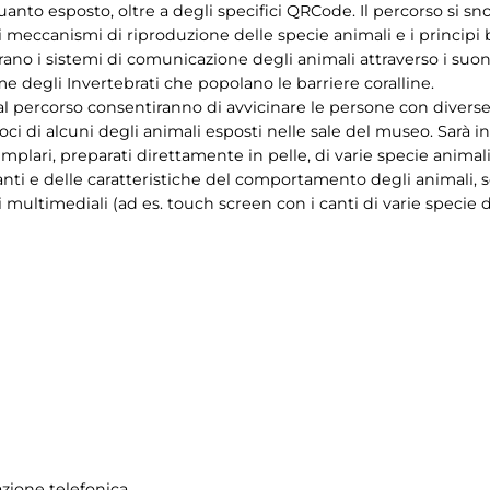
quanto esposto, oltre a degli specifici QRCode. Il percorso si 
i meccanismi di riproduzione delle specie animali e i principi b
rano i sistemi di comunicazione degli animali attraverso i suoni 
me degli Invertebrati che popolano le barriere coralline.
te al percorso consentiranno di avvicinare le persone con diverse
voci di alcuni degli animali esposti nelle sale del museo. Sarà i
mplari, preparati direttamente in pelle, di varie specie animali.
nti e delle caratteristiche del comportamento degli animali, 
 multimediali (ad es. touch screen con i canti di varie specie d
azione telefonica