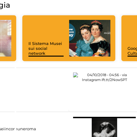
gia
Il Sistema Musei
sui social
Goog
network
Cult
eiincomuneroma