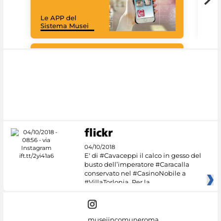
Il 
Le APP del
Mus
Sistema Musei
net
Google Arts &
Culture
04/10/2018
E' di #Cavaceppi il calco in gesso del
busto dell’imperatore #Caracalla
conservato nel #CasinoNobile a
#VillaTorlonia. Per la
museiincomuneroma