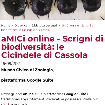
Home
>
Didattica
>
Didattica per tutti
>
aMICi online - Scrigni di
Tu sei qui
biodiversità: le Cicindele di Cassola
aMICi online - Scrigni di
biodiversità: le
Cicindele di Cassola
16/09/2021
Museo Civico di Zoologia,
piattaforma Google Suite
Proseguono
online
sulla piattaforma
Google Suite
i
tradizionali appuntamenti dedicati ai possessori della
MiC
Card
, e non solo.