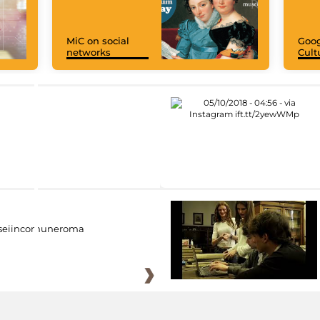
MiC on social
Goog
networks
Cult
eiincomuneroma