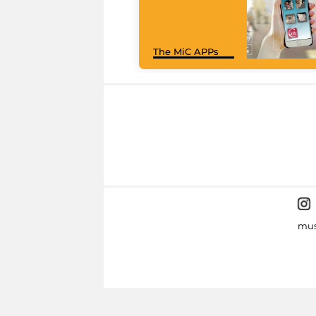
The MiC APPs
mus