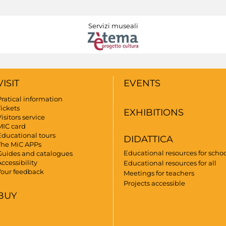
Servizi museali
VISIT
EVENTS
Pratical information
Tickets
EXHIBITIONS
isitors service
MIC card
Educational tours
DIDATTICA
The MiC APPs
Educational resources for scho
Guides and catalogues
ccessibility
Educational resources for all
Your feedback
Meetings for teachers
Projects accessible
BUY