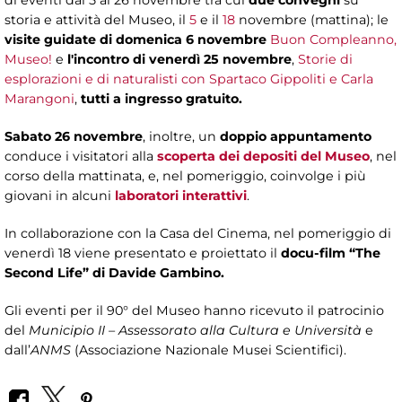
di eventi dal 5 al 26 novembre tra cui
due convegni
su
storia e attività del Museo, il
5
e il
18
novembre (mattina); le
visite guidate di domenica 6 novembre
Buon Compleanno,
Museo!
e
l'incontro di venerdì 25 novembre
,
Storie di
esplorazioni e di naturalisti con Spartaco Gippoliti e Carla
Marangoni
,
tutti a ingresso gratuito.
Sabato 26 novembre
, inoltre, un
doppio appuntamento
conduce i visitatori
alla
scoperta dei depositi del Museo
, nel
corso della mattinata, e, nel pomeriggio, coinvolge i più
giovani in alcuni
laboratori interattivi
.
In collaborazione con la Casa del Cinema, nel pomeriggio di
venerdì 18 viene presentato e proiettato il
docu-film “The
Second Life” di Davide Gambino.
Gli eventi per il 90° del Museo hanno ricevuto il patrocinio
del
Municipio II – Assessorato alla Cultura e Università
e
dall’
ANMS
(Associazione Nazionale Musei Scientifici).