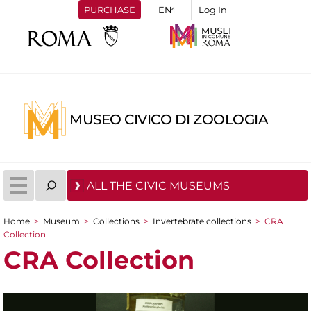
PURCHASE
Log In
MUSEO CIVICO DI ZOOLOGIA
ALL THE CIVIC MUSEUMS
Home
>
Museum
>
Collections
>
Invertebrate collections
>
CRA
You are here
Collection
CRA Collection