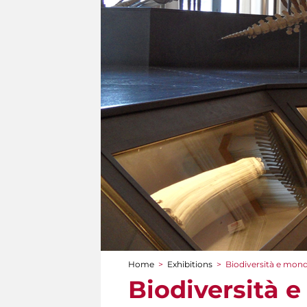
Home
>
Exhibitions
>
Biodiversità e mon
You are here
Biodiversità 