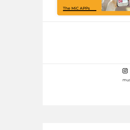
The MiC APPs
mus