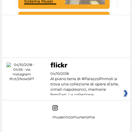
Sistema Musei
net
Google Arts &
Culture
04/10/2018
Al piano terra di #PalazzoPrimoli si
trova una collezione di opere d’arte,
cimeli napoleonici, memorie
familiari. La collezione
museiincomuneroma