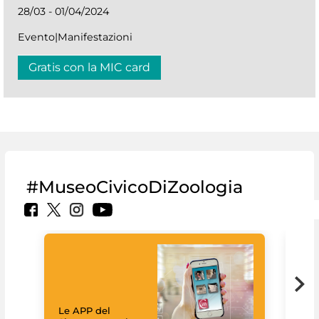
28/03 - 01/04/2024
Evento|Manifestazioni
Gratis con la MIC card
#MuseoCivicoDiZoologia
Il 
Le APP del
Mus