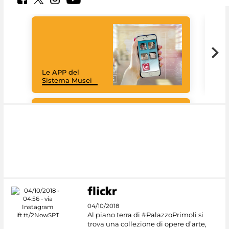
Il 
Le APP del
Mus
Sistema Musei
net
Google Arts &
Culture
04/10/2018
Al piano terra di #PalazzoPrimoli si
trova una collezione di opere d’arte,