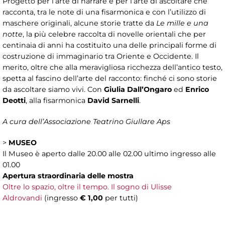
Progetto per l’arte di narrare e per l’arte di ascoltare che
racconta, tra le note di una fisarmonica e con l’utilizzo di
maschere originali, alcune storie tratte da
Le mille e una
notte
, la più celebre raccolta di novelle orientali che per
centinaia di anni ha costituito una delle principali forme di
costruzione di immaginario tra Oriente e Occidente. Il
merito, oltre che alla meravigliosa ricchezza dell’antico testo,
spetta al fascino dell’arte del racconto: finché ci sono storie
da ascoltare siamo vivi. Con
Giulia Dall’Ongaro
ed
Enrico
Deotti
, alla fisarmonica
David Sarnelli
.
A cura dell’Associazione Teatrino Giullare Aps
>
MUSEO
Il Museo è aperto dalle 20.00 alle 02.00 ultimo ingresso alle
01.00
Apertura straordinaria delle mostra
Oltre lo spazio, oltre il tempo. Il sogno di Ulisse
Aldrovandi
(ingresso
€ 1,00
per tutti)