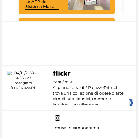
Le APP del
Mus
Sistema Musei
net
Google Arts &
Culture
04/10/2018
Al piano terra di #PalazzoPrimoli si
trova una collezione di opere d’arte,
cimeli napoleonici, memorie
familiari. La collezione
museiincomuneroma