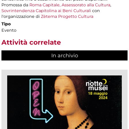
Promossa da
Roma Capitale, Assessorato alla Cultura
,
Sovrintendenza Capitolina ai Beni Culturali
con
l'organizzazione di
Zètema Progetto Cultura
Tipo
Evento
Attività correlate
In archivio