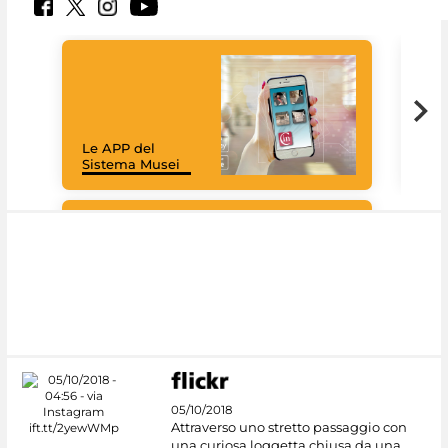
Il 
Le APP del
Mus
Sistema Musei
net
Google Arts &
Culture
05/10/2018
Attraverso uno stretto passaggio con
una curiosa loggetta chiusa da una