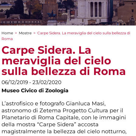
Home
>
Mostre
>
Carpe Sidera. La meraviglia del cielo sulla bellezza di
Tu sei qui
Roma
Carpe Sidera. La
meraviglia del cielo
sulla bellezza di Roma
06/12/2019 - 23/02/2020
Museo Civico di Zoologia
L’astrofisico e fotografo Gianluca Masi,
astronomo di Zetema Progetto Cultura per il
Planetario di Roma Capitale, con le immagini
della mostra “Carpe Sidera” accosta
magistralmente la bellezza del cielo notturno,