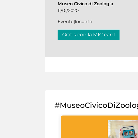
Museo Civico di Zoologia
11/01/2020
Evento|Incontri
Gratis con la MIC card
#MuseoCivicoDiZoolo