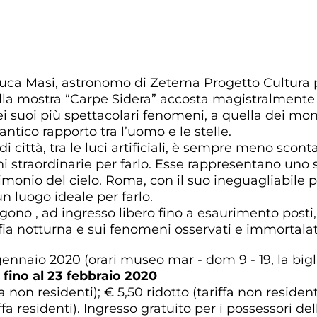
anluca Masi, astronomo di Zetema Progetto Cultura 
lla mostra “Carpe Sidera” accosta magistralmente l
ei suoi più spettacolari fenomeni, a quella dei mo
antico rapporto tra l’uomo e le stelle.
i città, tra le luci artificiali, è sempre meno scon
ni straordinarie per farlo. Esse rappresentano uno
trimonio del cielo. Roma, con il suo ineguagliabile
 luogo ideale per farlo.
gono , ad ingresso libero fino a esaurimento posti,
afia notturna e sui fenomeni osservati e immortalati
gennaio 2020 (orari museo mar - dom 9 - 19, la bigl
fino al 23 febbraio 2020
fa non residenti); € 5,50 ridotto (tariffa non resident
iffa residenti). Ingresso gratuito per i possessori de