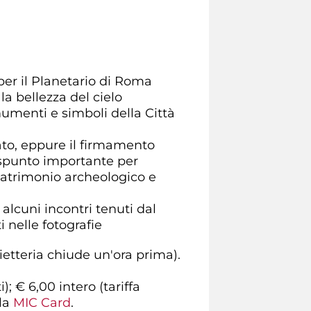
per il Planetario di Roma
a bellezza del cielo
numenti e simboli della Città
tato, eppure il firmamento
 spunto importante per
 patrimonio archeologico e
 alcuni incontri tenuti dal
 nelle fotografie
ietteria chiude un'ora prima).
i); € 6,00 intero (tariffa
lla
MIC Card
.