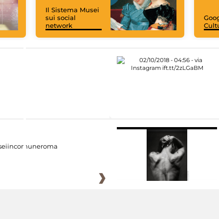
Il Sistema Musei
sui social
Goog
network
Cult
eiincomuneroma