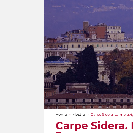
Home
>
Mostre
>
Carpe Sidera. La meravig
Tu sei qui
Carpe Sidera. 