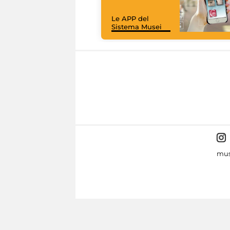
Le APP del
Sistema Musei
mus