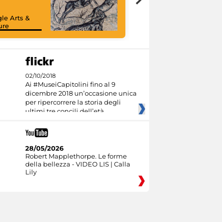
le Arts &
ure
02/10/2018
Ai #MuseiCapitolini fino al 9
dicembre 2018 un’occasione unica
per ripercorrere la storia degli
ultimi tre concili dell’età
28/05/2026
Robert Mapplethorpe. Le forme
della bellezza - VIDEO LIS | Calla
Lily