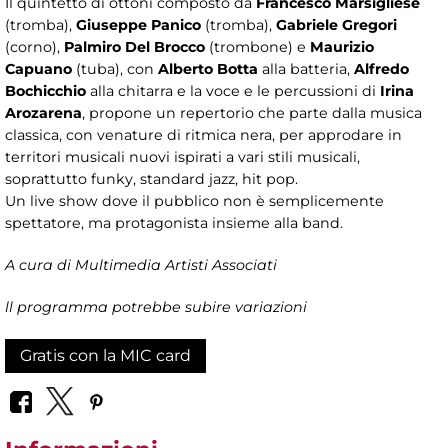
Il quintetto di ottoni composto da
Francesco Marsigliese
(tromba),
Giuseppe Panico
(tromba),
Gabriele Gregori
(corno),
Palmiro Del Brocco
(trombone) e
Maurizio
Capuano
(tuba), con
Alberto Botta
alla batteria,
Alfredo
Bochicchio
alla chitarra e la voce e le percussioni di
Irina
Arozarena
, propone un repertorio che parte dalla musica
classica, con venature di ritmica nera, per approdare in
territori musicali nuovi ispirati a vari stili musicali,
soprattutto funky, standard jazz, hit pop.
Un live show dove il pubblico non è semplicemente
spettatore, ma protagonista insieme alla band.
A cura di Multimedia Artisti Associati
ll programma potrebbe subire variazioni
Gratis con la MIC card