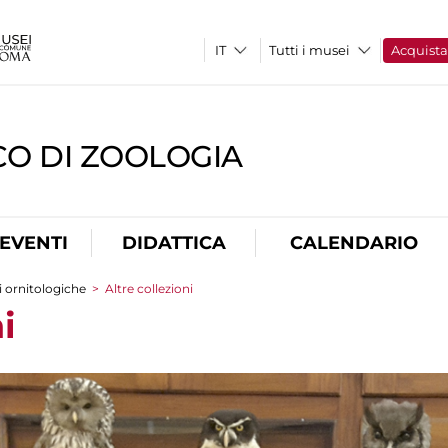
Tutti i musei
Acquist
CO DI ZOOLOGIA
EVENTI
DIDATTICA
CALENDARIO
i ornitologiche
>
Altre collezioni
i