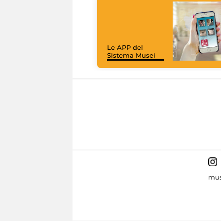
Le APP del
Sistema Musei
mus