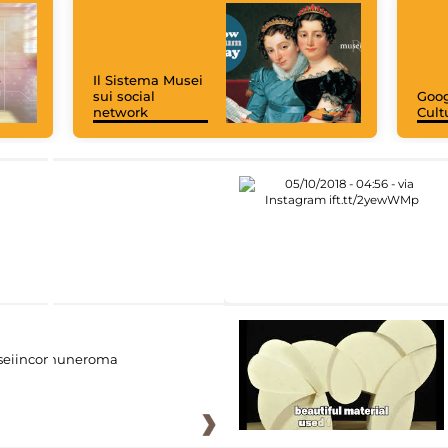
Il Sistema Musei
sui social
Goog
network
Cult
eiincomuneroma