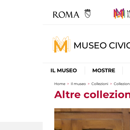
MUSEO CIVI
IL MUSEO
MOSTRE
Home
>
Il museo
>
Collezioni
>
Collezion
Tu sei qui
Altre collezion