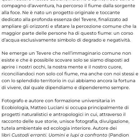
compagno d'avventura, ha percorso il fiume dalla sorgente
alla foce. Ne è nato un progetto originale e toccante
dedicato alla profonda essenza del Tevere, finalizzato ad
ampliare gli orizzonti e sfatare la percezione comune che la
maggior parte delle persone ha di questo fiume: un corso
d’acqua esclusivamente simbolo di degrado e negatività.
Ne emerge un Tevere che nell’immaginario comune non
esiste e che è possibile scovare solo se siamo disposti ad
aprire i nostri occhi, la nostra mente e il nostro cuore,
riconciliandoci non solo col fiume, ma anche con noi stessi e
con lo splendido territorio in cui abbiamo ancora la fortuna
di vivere, dal quale dipendiamo e dipenderemo sempre.
Fotografo e autore con formazione universitaria in
Ecobiologia, Matteo Luciani si occupa principalmente di
progetti naturalistici e antropologici in cui, attraverso il
racconto delle sue storie, unisce fotografia, divulgazione,
tutela ambientale ed ecologia interiore. Autore dei
libri
Custodi erranti. Uomini e lupi a confronto
(Pandion