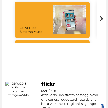
Il 
Le APP del
Mus
Sistema Musei
net
Google Arts &
Culture
05/10/2018
Attraverso uno stretto passaggio con
una curiosa loggetta chiusa da una
bella vetrata a tortiglioni, si giunge