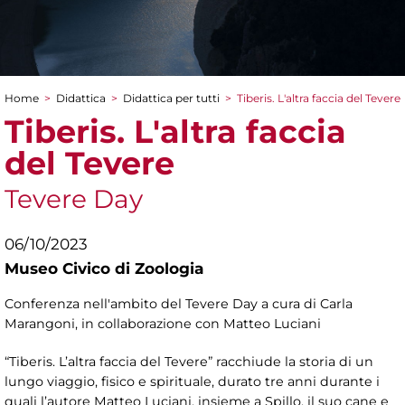
Home
>
Didattica
>
Didattica per tutti
>
Tiberis. L'altra faccia del Tevere
Tu sei qui
Tiberis. L'altra faccia
del Tevere
Tevere Day
06/10/2023
Museo Civico di Zoologia
Conferenza nell'ambito del Tevere Day a cura di Carla
Marangoni, in collaborazione con Matteo Luciani
“Tiberis. L’altra faccia del Tevere” racchiude la storia di un
lungo viaggio, fisico e spirituale, durato tre anni durante i
quali l’autore Matteo Luciani, insieme a Spillo, il suo cane e