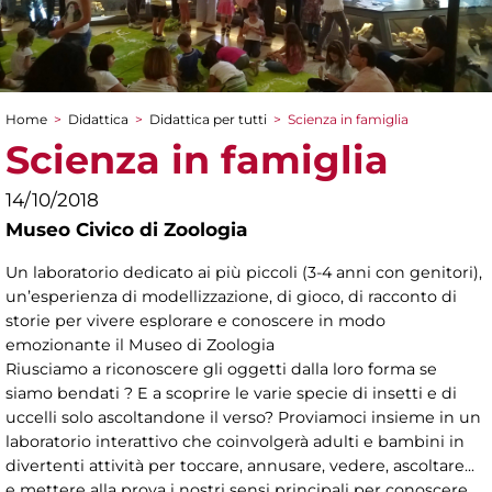
Home
>
Didattica
>
Didattica per tutti
>
Scienza in famiglia
Tu sei qui
Scienza in famiglia
14/10/2018
Museo Civico di Zoologia
Un laboratorio dedicato ai più piccoli (3-4 anni con genitori),
un’esperienza di modellizzazione, di gioco, di racconto di
storie per vivere esplorare e conoscere in modo
emozionante il Museo di Zoologia
Riusciamo a riconoscere gli oggetti dalla loro forma se
siamo bendati ? E a scoprire le varie specie di insetti e di
uccelli solo ascoltandone il verso? Proviamoci insieme in un
laboratorio interattivo che coinvolgerà adulti e bambini in
divertenti attività per toccare, annusare, vedere, ascoltare...
e mettere alla prova i nostri sensi principali per conoscere