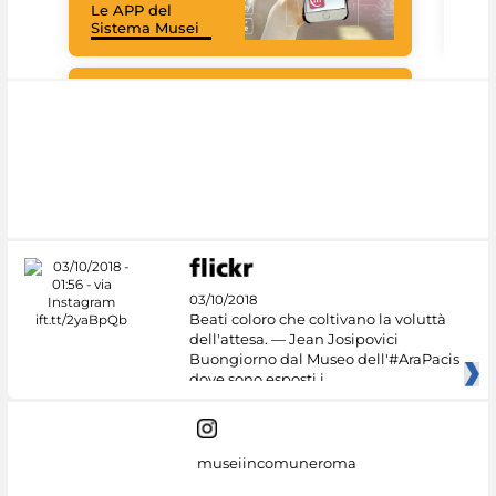
Le APP del
Mus
Sistema Musei
net
Google Arts &
Culture
03/10/2018
Beati coloro che coltivano la voluttà
dell'attesa. — Jean Josipovici
Buongiorno dal Museo dell'#AraPacis
dove sono esposti i
museiincomuneroma