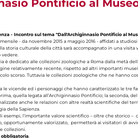
nasio Pontificio al Museo
cienza - Incontro sul tema "Dall'Archiginnasio Pontificio al Mu
mensile - da novembre 2015 a maggio 2016 - affidati a studiosi d
lla storia culturale della città sarà accompagnato in una visita
ò vedere.
ia è dedicato alle collezioni zoologiche a Roma dalla metà del
ine relativamente recente, rispetto ad altri importanti musei civ
colo scorso. Tuttavia le collezioni zoologiche che ne hanno cost
 le vicende ed i personaggi che hanno caratterizzato le tre fa
rima, quella legata all’Archiginnasio Pontificio; la seconda, del
alizzate anche le relazioni con altre realtà scientifiche del ter
gia della Sapienza.
gli esempi, l’importante valore scientifico – oltre che storico – d
io, opportunamente valorizzato, permetterà ai visitatori di avv
 collezioni.
 obbligatoria
.