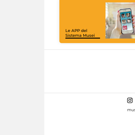
Le APP del
Sistema Musei
mus