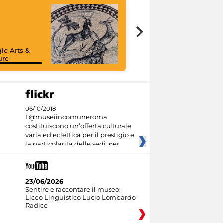
le Arts &
ure
06/10/2018
I @museiincomuneroma
costituiscono un’offerta culturale
varia ed eclettica per il prestigio e
la particolarità delle sedi, per
23/06/2026
Sentire e raccontare il museo:
Liceo Linguistico Lucio Lombardo
Radice