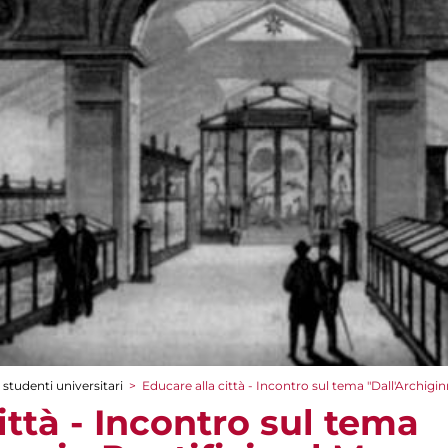
 studenti universitari
>
Educare alla città - Incontro sul tema "Dall'Archigi
ittà - Incontro sul tema