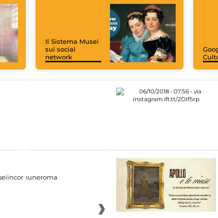
Il Sistema Musei
sui social
Goog
network
Cult
eiincomuneroma