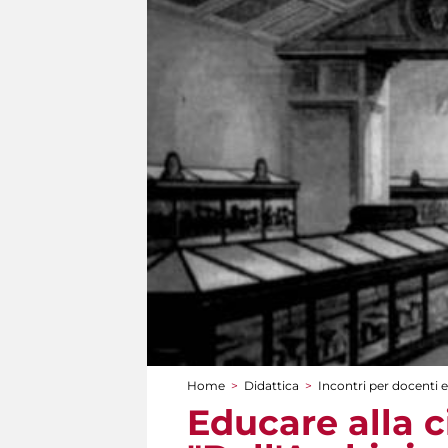
Home
>
Didattica
>
Incontri per docenti e
Tu sei qui
Educare alla c