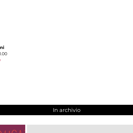
ni
1.00
/
In archivio