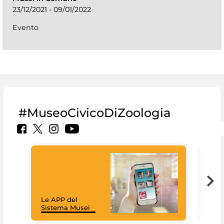
23/12/2021 - 09/01/2022
Evento
#MuseoCivicoDiZoologia
Il 
Le APP del
Mus
Sistema Musei
net