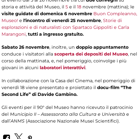
di eventi dal 5 al 26 novembre tra cui
due convegni
su
storia e attività del Museo, il
5
e il
18
novembre (mattina); le
visite guidate di domenica 6 novembre
Buon Compleanno,
Museo!
e
l'incontro di venerdì 25 novembre
,
Storie di
esplorazioni e di naturalisti con Spartaco Gippoliti e Carla
Marangoni
,
tutti a ingresso gratuito.
Sabato 26 novembre
, inoltre, un
doppio appuntamento
conduce i visitatori
alla
scoperta dei depositi del Museo
, nel
corso della mattinata, e, nel pomeriggio, coinvolge i più
giovani in alcuni
laboratori interattivi
.
In collaborazione con la Casa del Cinema, nel pomeriggio di
venerdì 18 viene presentato e proiettato il
docu-film “The
Second Life” di Davide Gambino.
Gli eventi per il 90° del Museo hanno ricevuto il patrocinio
del
Municipio II – Assessorato alla Cultura e Università
e
dall’
ANMS
(Associazione Nazionale Musei Scientifici).