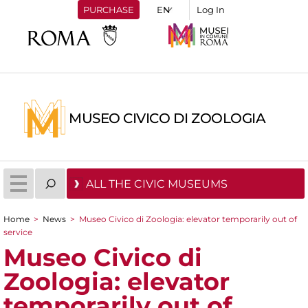
PURCHASE
Log In
MUSEO CIVICO DI ZOOLOGIA
ALL THE CIVIC MUSEUMS
Home
>
News
>
Museo Civico di Zoologia: elevator temporarily out of
You are here
service
Museo Civico di
Zoologia: elevator
temporarily out of