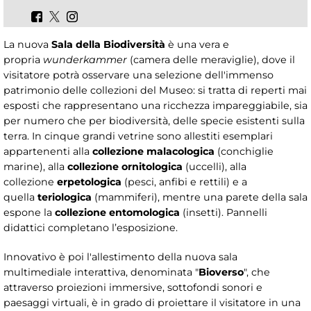
La nuova
Sala della Biodiversità
è una vera e
propria
wunderkammer
(camera delle meraviglie), dove il
visitatore potrà osservare una selezione dell'immenso
patrimonio delle collezioni del Museo: si tratta di reperti mai
esposti che rappresentano una ricchezza impareggiabile, sia
per numero che per biodiversità, delle specie esistenti sulla
terra. In cinque grandi vetrine sono allestiti esemplari
appartenenti alla
collezione malacologica
(conchiglie
marine), alla
collezione ornitologica
(uccelli), alla
collezione
erpetologica
(pesci, anfibi e rettili) e a
quella
teriologica
(mammiferi), mentre una parete della sala
espone la
collezione entomologica
(insetti). Pannelli
didattici completano l’esposizione.
Innovativo è poi l'allestimento della nuova sala
multimediale interattiva, denominata "
Bioverso
", che
attraverso proiezioni immersive, sottofondi sonori e
paesaggi virtuali, è in grado di proiettare il visitatore in una