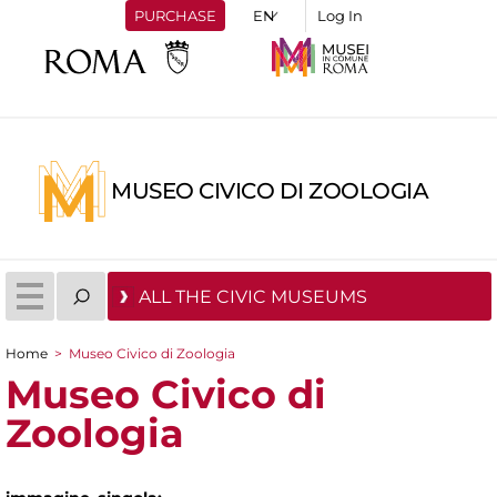
PURCHASE
Log In
MUSEO CIVICO DI ZOOLOGIA
ALL THE CIVIC MUSEUMS
Home
>
Museo Civico di Zoologia
You are here
Museo Civico di
Zoologia