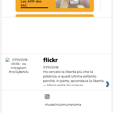
Les APP des
Les
MiC
rés
Google Arts &
Culture
07/10/2018
Ho cercato la libertà più che la
potenza, e quest'ultima soltanto
perché, in parte, secondava la libertà.
— Marguerite Yourcenar
museiincomuneroma