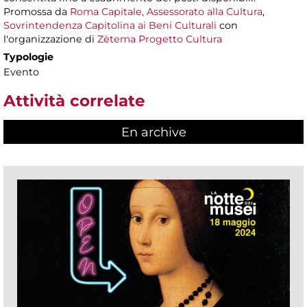
Promossa da
Roma Capitale, Assessorato alla Cultura
,
Sovrintendenza Capitolina ai Beni Culturali
con
l'organizzazione di
Zètema Progetto Cultura
Typologie
Evento
Attività correlate
En archive