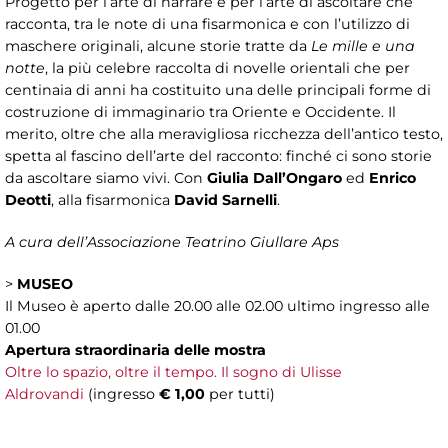
Progetto per l’arte di narrare e per l’arte di ascoltare che
racconta, tra le note di una fisarmonica e con l’utilizzo di
maschere originali, alcune storie tratte da
Le mille e una
notte
, la più celebre raccolta di novelle orientali che per
centinaia di anni ha costituito una delle principali forme di
costruzione di immaginario tra Oriente e Occidente. Il
merito, oltre che alla meravigliosa ricchezza dell’antico testo,
spetta al fascino dell’arte del racconto: finché ci sono storie
da ascoltare siamo vivi. Con
Giulia Dall’Ongaro
ed
Enrico
Deotti
, alla fisarmonica
David Sarnelli
.
A cura dell’Associazione Teatrino Giullare Aps
>
MUSEO
Il Museo è aperto dalle 20.00 alle 02.00 ultimo ingresso alle
01.00
Apertura straordinaria delle mostra
Oltre lo spazio, oltre il tempo. Il sogno di Ulisse
Aldrovandi
(ingresso
€ 1,00
per tutti)