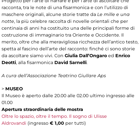
Progetto per l’arte di narrare e per l’arte di ascoltare che
racconta, tra le note di una fisarmonica e con l’utilizzo di
maschere originali, alcune storie tratte da
Le mille e una
notte
, la più celebre raccolta di novelle orientali che per
centinaia di anni ha costituito una delle principali forme di
costruzione di immaginario tra Oriente e Occidente. Il
merito, oltre che alla meravigliosa ricchezza dell’antico testo,
spetta al fascino dell’arte del racconto: finché ci sono storie
da ascoltare siamo vivi. Con
Giulia Dall’Ongaro
ed
Enrico
Deotti
, alla fisarmonica
David Sarnelli
.
A cura dell’Associazione Teatrino Giullare Aps
>
MUSEO
Il Museo è aperto dalle 20.00 alle 02.00 ultimo ingresso alle
01.00
Apertura straordinaria delle mostra
Oltre lo spazio, oltre il tempo. Il sogno di Ulisse
Aldrovandi
(ingresso
€ 1,00
per tutti)