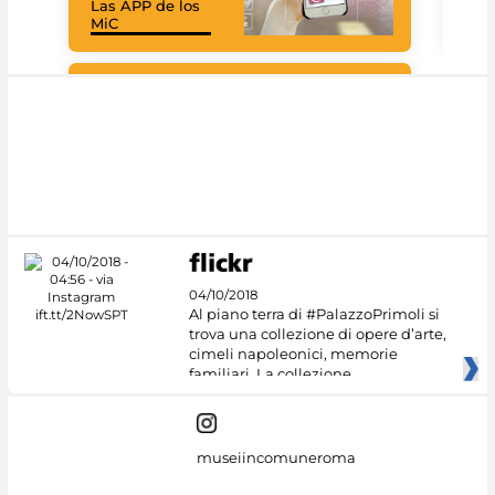
Las APP de los
I Mi
MiC
net
Google Arts &
Culture
04/10/2018
Al piano terra di #PalazzoPrimoli si
trova una collezione di opere d’arte,
cimeli napoleonici, memorie
familiari. La collezione
museiincomuneroma