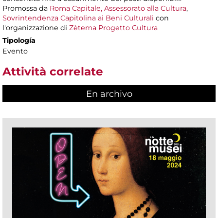
Promossa da
Roma Capitale, Assessorato alla Cultura
,
Sovrintendenza Capitolina ai Beni Culturali
con
l'organizzazione di
Zètema Progetto Cultura
Tipología
Evento
Attività correlate
En archivo