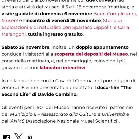
di eventi dal 5 al 26 novembre tra cui
due convegni
su
storia e attività del Museo, il
5
e il
18
novembre (mattina); le
visite guidate di domenica 6 novembre
Buon Compleanno,
Museo!
e
l'incontro di venerdì 25 novembre
,
Storie di
esplorazioni e di naturalisti con Spartaco Gippoliti e Carla
Marangoni
,
tutti a ingresso gratuito.
Sabato 26 novembre
, inoltre, un
doppio appuntamento
conduce i visitatori
alla
scoperta dei depositi del Museo
, nel
corso della mattinata, e, nel pomeriggio, coinvolge i più
giovani in alcuni
laboratori interattivi
.
In collaborazione con la Casa del Cinema, nel pomeriggio di
venerdì 18 viene presentato e proiettato il
docu-film “The
Second Life” di Davide Gambino.
Gli eventi per il 90° del Museo hanno ricevuto il patrocinio
del
Municipio II – Assessorato alla Cultura e Università
e
dall’
ANMS
(Associazione Nazionale Musei Scientifici).