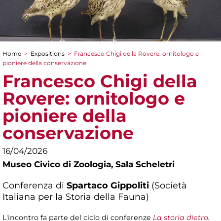
Home
>
Expositions
>
Francesco Chigi della Rovere: ornitologo e
You are here
pioniere della conservazione
Francesco Chigi della
Rovere: ornitologo e
pioniere della
conservazione
16/04/2026
Museo Civico di Zoologia,
Sala Scheletri
Conferenza di
Spartaco Gippoliti
(Società
Italiana per la Storia della Fauna)
L'incontro fa parte del ciclo di conferenze
La storia dietro.