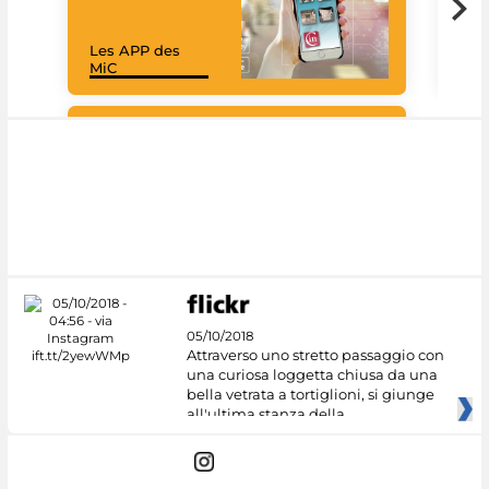
Les APP des
Les
MiC
rés
Google Arts &
Culture
05/10/2018
Attraverso uno stretto passaggio con
una curiosa loggetta chiusa da una
bella vetrata a tortiglioni, si giunge
all'ultima stanza della