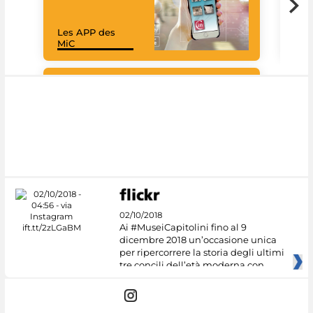
Les APP des
Les
MiC
rés
Google Arts &
Culture
02/10/2018
Ai #MuseiCapitolini fino al 9
dicembre 2018 un’occasione unica
per ripercorrere la storia degli ultimi
tre concili dell’età moderna con