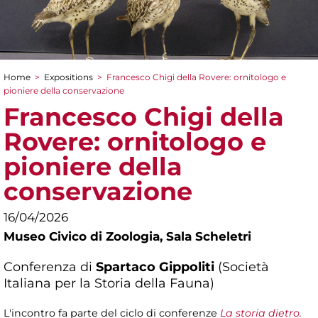
Home
>
Expositions
>
Francesco Chigi della Rovere: ornitologo e
You are here
pioniere della conservazione
Francesco Chigi della
Rovere: ornitologo e
pioniere della
conservazione
16/04/2026
Museo Civico di Zoologia,
Sala Scheletri
Conferenza di
Spartaco Gippoliti
(Società
Italiana per la Storia della Fauna)
L'incontro fa parte del ciclo di conferenze
La storia dietro.