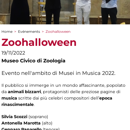
Home
>
Evénements
>
Zoohalloween
You are here
Zoohalloween
19/11/2022
Museo Civico di Zoologia
Evento nell'ambito di Musei in Musica 2022.
Il pubblico si immerge in un mondo affascinante, popolato
da
animali bizzarri
, protagonisti delle preziose pagine di
musica
scritte dai più celebri compositori dell’
epoca
rinascimentale
.
Silvia Scozzi
(soprano)
Antonella Marotta
(alto)
Gennaro Panarello
(tenore)