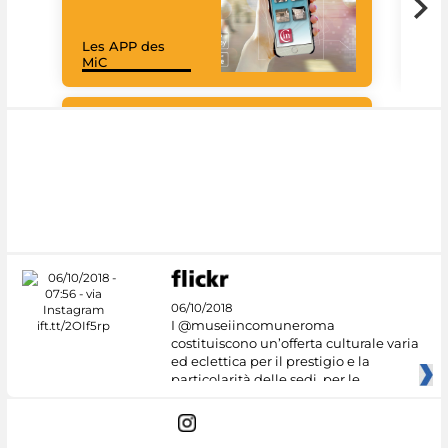
Les APP des
Les
MiC
rés
Google Arts &
Culture
06/10/2018
I @museiincomuneroma
costituiscono un’offerta culturale varia
ed eclettica per il prestigio e la
particolarità delle sedi, per le