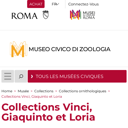
ACHAT
Connectez-Vous
MUSEO CIVICO DI ZOOLOGIA
TOUS LES MUSÉES CIVIQUES
Home
>
Musée
>
Collections
>
Collections ornithologiques
>
You are here
Collections Vinci, Giaquinto et Loria
Collections Vinci,
Giaquinto et Loria