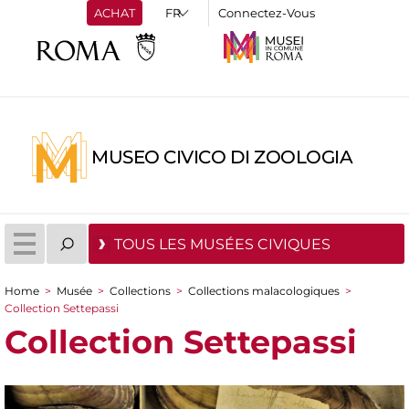
ACHAT
Connectez-Vous
MUSEO CIVICO DI ZOOLOGIA
TOUS LES MUSÉES CIVIQUES
Home
>
Musée
>
Collections
>
Collections malacologiques
>
You are here
Collection Settepassi
Collection Settepassi