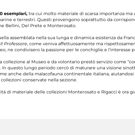
0 esemplari,
tra cui molto materiale di scarsa importanza ma an
rine e terrestri. Questi provengono soprattutto da corrisponde
e Bellini, Del Prete e Monterosato.
ella assemblata nella sua lunga e dinamica esistenza da Franc
,
Il Professore
, come veniva affettuosamente ma rispettosamen
eo, ne condivisero la passione per le conchiglie e l’interesse p
ua collezione al Museo e da volontario prestò servizio come “co
a. In questo lungo periodo cercò di maturare una visione sinot
me anche della malacofauna continentale italiana, aiutandosi
li collezioni conservate nella sezione.
tà di materiale delle collezioni Monterosato e Rigacci è ora gi