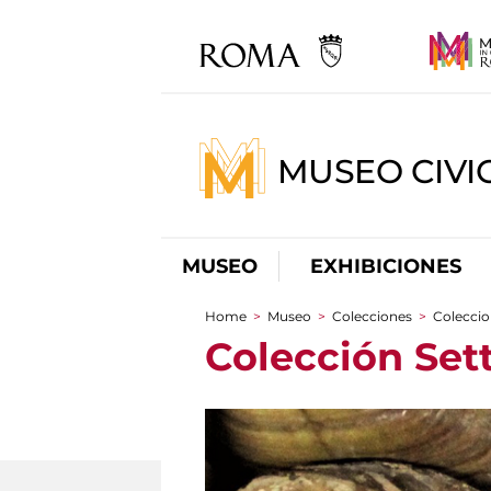
MUSEO CIVI
MUSEO
EXHIBICIONES
Home
>
Museo
>
Colecciones
>
Coleccio
You are here
Colección Set