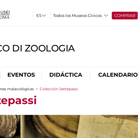
Todos los Museos Cívicos
COMPRAR
CO DI ZOOLOGIA
EVENTOS
DIDÁCTICA
CALENDARIO
nes malacológicas
>
Colección Settepassi
tepassi