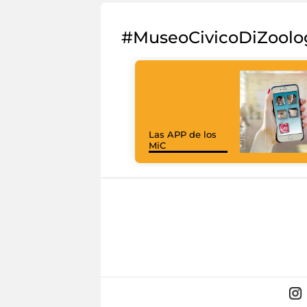
#MuseoCivicoDiZoolo
Las APP de los
MiC