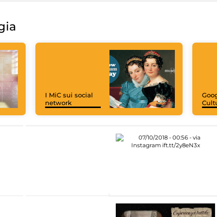
gia
I MiC sui social
Goog
network
Cult