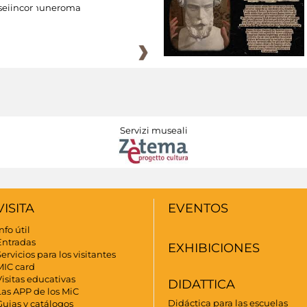
eiincomuneroma
Servizi museali
VISITA
EVENTOS
nfo útil
Entradas
EXHIBICIONES
ervicios para los visitantes
MIC card
Visitas educativas
DIDATTICA
Las APP de los MiC
Didáctica para las escuelas
Guias y catálogos