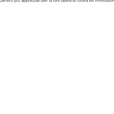
etti più apprezzati per la loro opera di tutela ed innovazione