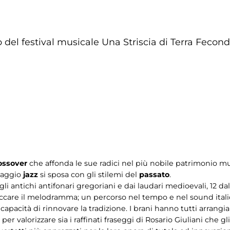
 del festival musicale Una Striscia di Terra Fecond
ossover
che affonda le sue radici nel più nobile patrimonio musi
guaggio
jazz
si sposa con gli stilemi del
passato
.
gli antichi antifonari gregoriani e dai laudari medioevali, 12 
occare il melodramma; un percorso nel tempo e nel sound ital
ro capacità di rinnovare la tradizione. I brani hanno tutti arrangi
r valorizzare sia i raffinati fraseggi di Rosario Giuliani che gli