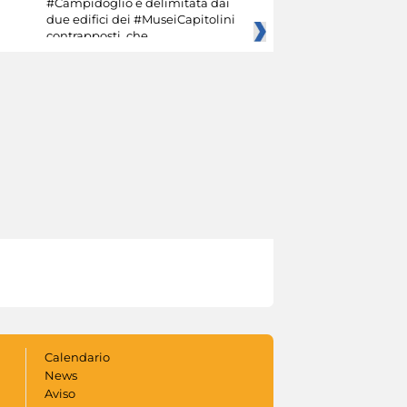
#Campidoglio è delimitata dai
due edifici dei #MuseiCapitolini
contrapposti, che
Calendario
News
Aviso