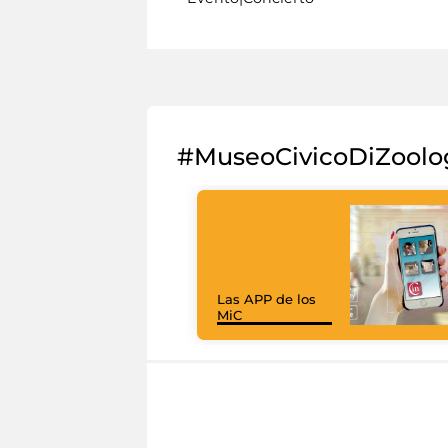
#MuseoCivicoDiZoolo
Las APP de los
MiC