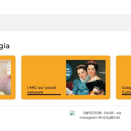
gia
I MiC sui social
Goog
network
Cult