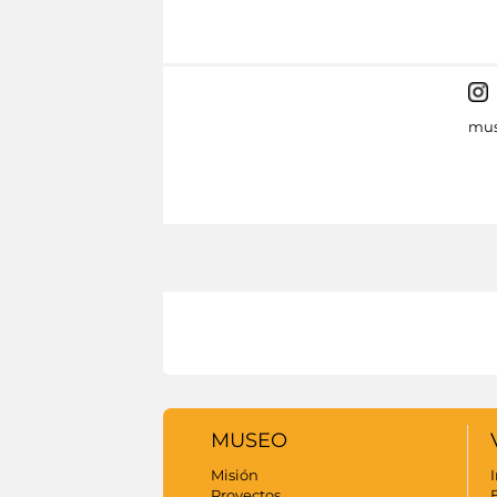
mus
MUSEO
Misión
I
Proyectos