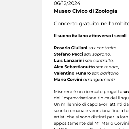
06/12/2024
Museo Civico di Zoologia
Concerto gratuito nell'ambito
Il suono italiano attraverso i secoli
Rosario Giuliani
sax contralto
Stefano Pecci
sax soprano,
Luis Lanzarini
sax contralto,
Alex Sebastianutto
sax tenore,
Valentino Funaro
sax baritono,
Mario Corvini
arrangiamenti
Miserere è un ricercato progetto
cr
dell’improvvisazione tipica del lin
Un millennio di capolavori attinti da
scuola romana e veneziana fino a t
artisti che si sono distinti per la lo
appositamente dal M° Mario Corvini pe