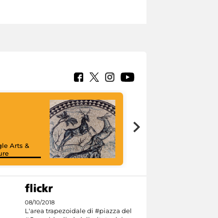
le Arts &
ure
08/10/2018
L'area trapezoidale di #piazza del