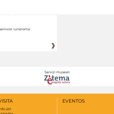
eiincomuneroma
Servizi museali
VISITA
EVENTOS
nfo útil
Entradas