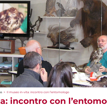
us
>
Il museo in-vita: incontro con l’entomologo
ta: incontro con l’entom