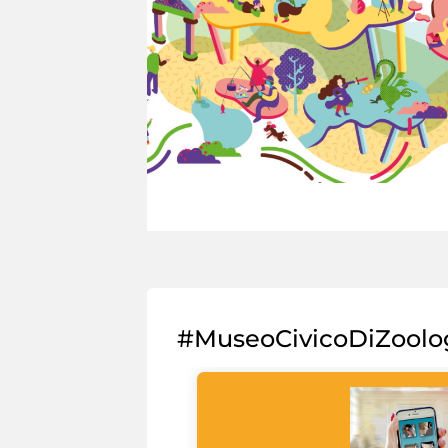
#MuseoCivicoDiZoolo