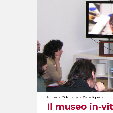
Home
>
Didactique
>
Didactique pour to
You are here
Il museo in-vi