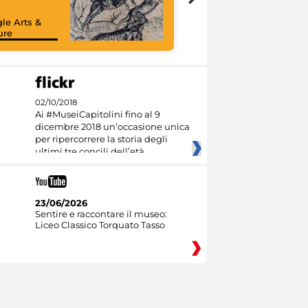
le Arts &
ure
02/10/2018
Ai #MuseiCapitolini fino al 9
dicembre 2018 un’occasione unica
per ripercorrere la storia degli
ultimi tre concili dell’età
23/06/2026
Sentire e raccontare il museo:
Liceo Classico Torquato Tasso