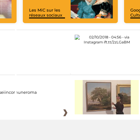
Les MiC sur les
Goog
réseaux sociaux
Cult
eiincomuneroma