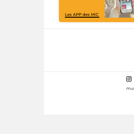
Les APP des MiC
mus