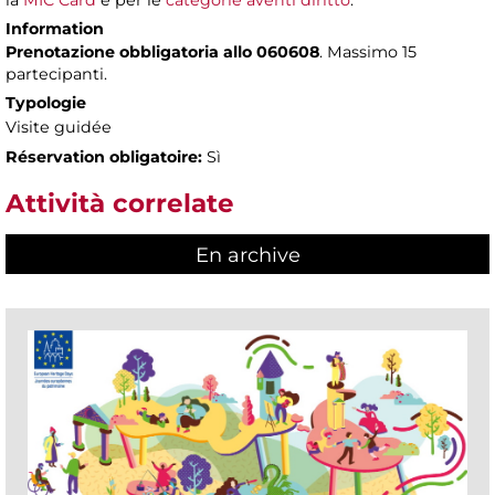
la
MIC Card
e per le
categorie aventi diritto
.
Information
Prenotazione obbligatoria allo 060608
. Massimo 15
partecipanti.
Typologie
Visite guidée
Réservation obligatoire:
Sì
Attività correlate
En archive