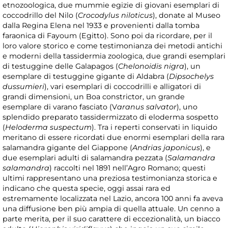
etnozoologica, due mummie egizie di giovani esemplari di
coccodrillo del Nilo (
Crocodylus niloticus
), donate al Museo
dalla Regina Elena nel 1933 e provenienti dalla tomba
faraonica di Fayoum (Egitto). Sono poi da ricordare, per il
loro valore storico e come testimonianza dei metodi antichi
e moderni della tassidermia zoologica, due grandi esemplari
di testuggine delle Galapagos (
Chelonoidis nigra
), un
esemplare di testuggine gigante di Aldabra (
Dipsochelys
dussumieri
), vari esemplari di coccodrilli e alligatori di
grandi dimensioni, un Boa constrictor, un grande
esemplare di varano fasciato (V
aranus salvator
), uno
splendido preparato tassidermizzato di eloderma sospetto
(
Heloderma suspectum
). Tra i reperti conservati in liquido
meritano di essere ricordati due enormi esemplari della rara
salamandra gigante del Giappone (
Andrias japonicus
), e
due esemplari adulti di salamandra pezzata (
Salamandra
salamandra
) raccolti nel 1891 nell’Agro Romano; questi
ultimi rappresentano una preziosa testimonianza storica e
indicano che questa specie, oggi assai rara ed
estremamente localizzata nel Lazio, ancora 100 anni fa aveva
una diffusione ben più ampia di quella attuale. Un cenno a
parte merita, per il suo carattere di eccezionalità, un biacco