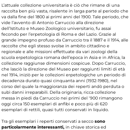
L’attuale collezione universitaria è ciò che rimane di una
raccolta ben più vasta, risalente in larga parte al periodo che
va dalla fine del 1800 ai primi anni del 1900. Tale periodo, che
vide l’avvento di Antonio Carruccio alla direzione
dell’Istituto e Museo Zoologico universitario, fu assai
fecondo per l’erpetologia di Roma e del Lazio. Grazie al
grande impegno profuso da Carruccio tra il 1887 e il 1914, alle
raccolte che egli stesso svolse in ambito cittadino e
regionale e alle missioni effettuate da vari zoologi della
scuola erpetologica romana dell’epoca in Asia e in Africa, la
collezione raggiunse dimensioni cospicue. Dopo Carruccio,
che lasciò la direzione del Museo per raggiunti limiti di età
nel 1914, iniziò per le collezioni erpetologiche un periodo di
decadenza durato quasi cinquanta anni (1932-1980), nel
corso del quale la maggioranza dei reperti andò perduta o
subì danni irreparabili. Della originaria, ricca collezione
messa in piedi da Carruccio nei primi del ‘900 rimangono
oggi circa 150 esemplari di anfibi e poco più di 620
esemplari di rettili, quasi tutti conservati in liquido.
Tra gli esemplari i reperti conservati a secco
sono
particolarmente interessanti,
in chiave storica ed