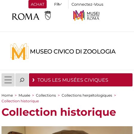
ACHAT
Connectez-Vous
MUSEO CIVICO DI ZOOLOGIA
TOUS LES MUSÉES CIVIQUES
Home
>
Musée
>
Collections
>
Collections herpétologiques
>
You are here
Collection historique
Collection historique