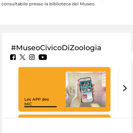
consultabile presso la biblioteca del Museo.
#MuseoCivicoDiZoologia
Les APP des
Les
MiC
rés