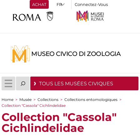
ACHAT
Connectez-Vous
MUSEO CIVICO DI ZOOLOGIA
TOUS LES MUSÉES CIVIQUES
Home
>
Musée
>
Collections
>
Collections entomologiques
>
You are here
Collection "Cassola" Cichlindelidae
Collection "Cassola"
Cichlindelidae