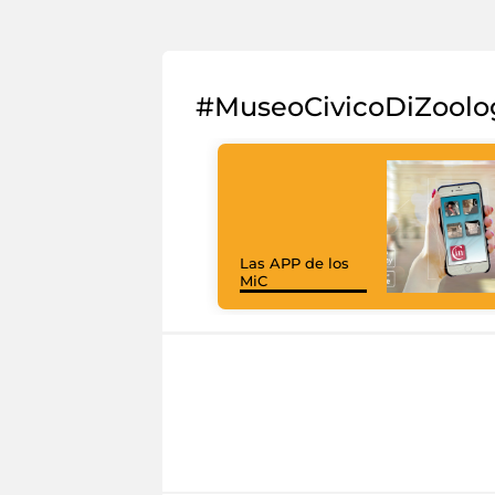
#MuseoCivicoDiZoolo
Las APP de los
MiC