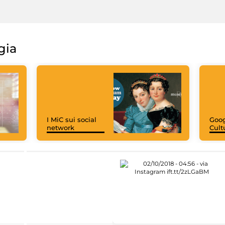
gia
I MiC sui social
Goog
network
Cult