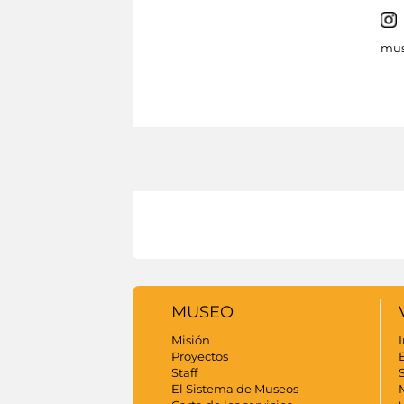
mus
MUSEO
Misión
I
Proyectos
Staff
S
El Sistema de Museos