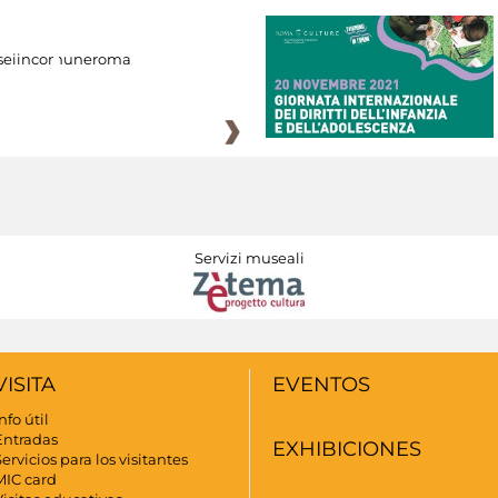
eiincomuneroma
Servizi museali
VISITA
EVENTOS
nfo útil
Entradas
EXHIBICIONES
ervicios para los visitantes
MIC card