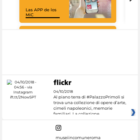
Las APP de los
I Mi
MiC
net
Google Arts &
Culture
04/10/2018
Al piano terra di #PalazzoPrimoli si
trova una collezione di opere d’arte,
cimeli napoleonici, memorie
familiari. La collezione
museiincomuneroma