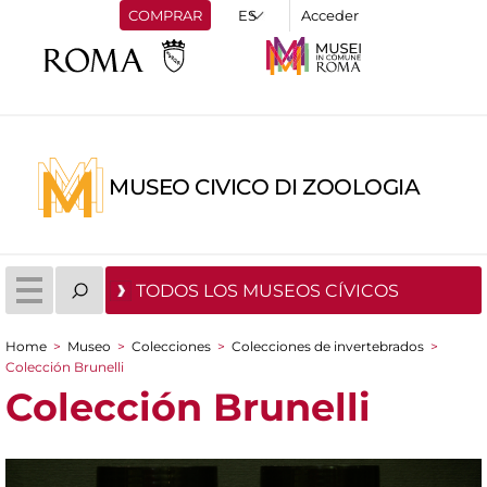
COMPRAR
Acceder
MUSEO CIVICO DI ZOOLOGIA
TODOS LOS MUSEOS CÍVICOS
Home
>
Museo
>
Colecciones
>
Colecciones de invertebrados
>
You are here
Colección Brunelli
Colección Brunelli